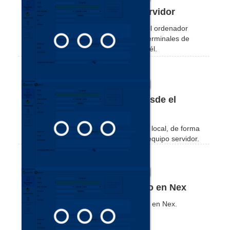
Cómo comprobar la IP del servidor
Vea lo sencillo que es consultar la IP del ordenador
servidor, permitiendo configurar otros terminales de
servicio de la tienda para conectarse a él.
Cómo localizar el servidor desde el
NexAdmin en la terminal
Vea cómo localizar el servidor en la red local, de forma
automática o desde la dirección IP del equipo servidor.
Cómo crear un nuevo registro en Nex
Vea aquí cómo registrarse nuevamente en Nex.