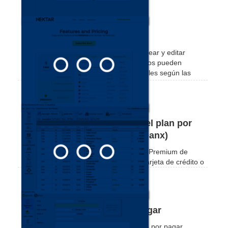
Cómo crear nuevos usuarios
En este tutorial vas a aprender como crear y editar
usuarios en tu Nex Definir a qué recursos pueden
acceder y utilizar, personalizar sus perfiles según las
necesidades de tu empresa.
Cómo suscribirse o renovar el plan por
cupón de pago (Pagar por Ebanx)
Vea cómo suscribirse o renovar el plan Premium de
Nex. Puede pagar su suscripción con tarjeta de crédito o
mediante cupón de pago.
Cómo registrar Cuentas a Pagar
Vea lo práctico que es registrar cuentas por pagar,