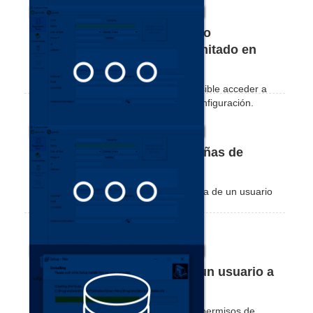
Conozca más sobre el usuario
administrador y el usuario limitado en
Nex
Consulte el motivo por el que no es posible acceder a
algunas funciones o guardar alguna configuración.
Cómo crear y editar contraseñas de
usuario
Vea cómo crear o cambiar la contraseña de un usuario
registrado en Nex.
Cómo habilitar el acceso de un usuario a
la aplicación de ventas Nex
Vea cómo permitir que un usuario con permisos de