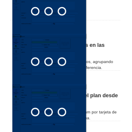
Vea cómo cancelar su suscripción.
Cómo crear filtros y subfiltros en las
pantallas del Nex
Mira cómo puedes crear filtros y subfiltros, agrupando
columnas con información según tu preferencia.
Cómo suscribirse o renovar el plan desde
Argentina
Vea como realizar la suscripción Premium por tarjeta de
crédito o cupón de pago desde Argentina.