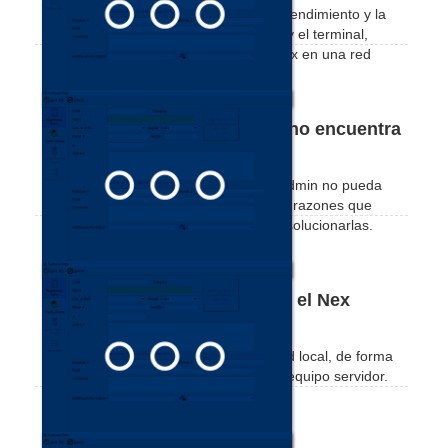
Vea algunos consejos para mejorar el rendimiento y la
comunicación entre el equipo servidor y el terminal,
mejorando la calidad y velocidad de Nex en una red
local.
NexAdmin desde la terminal no encuentra
el servidor. ¿Qué hacer?
En algunos casoses posible que Nex Admin no pueda
localizar el servidor. Vea las principales razones que
pueden causar este problema y cómo solucionarlas.
Cómo localizar el servidor en el Nex
Admin
Vea cómo localizar el servidor en su red local, de forma
automática o desde la dirección IP del equipo servidor.