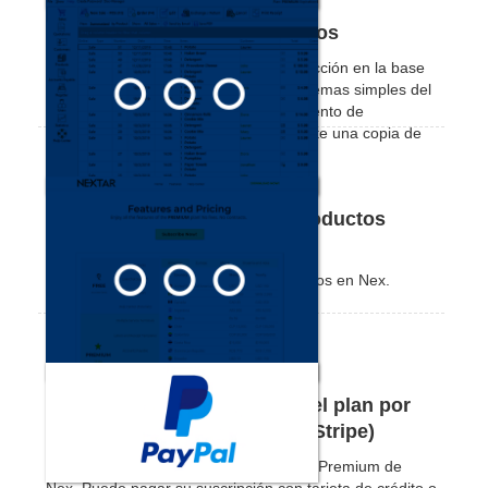
Cómo corregir la base de datos
Te mostramos cómo realizar una corrección en la base
de datos en tu Nex para resolver problemas simples del
sistema. Antes de realizar el procedimiento de
corrección, Nex realiza automáticamente una copia de
seguridad de su base de datos.
Cómo hacer una venta de productos
fraccionados
Vea cómo vender productos fraccionados en Nex.
Cómo suscribirse o renovar el plan por
tarjeta de crédito (Pagar por Stripe)
Vea cómo suscribirse o renovar el plan Premium de
Nex. Puede pagar su suscripción con tarjeta de crédito o