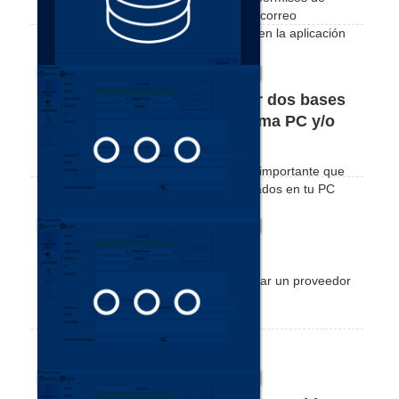
acceso restringidos inicie sesión con el correo
electrónico y la contraseña del usuario en la aplicación
de ventas de Nex.
¿Por qué no podemos utilizar dos bases
de datos diferentes en la misma PC y/o
en la misma red local?
En este breve tutorial, te explicamos lo importante que
es que no tengas dos servidores instalados en tu PC
con dos bases de datos.
Cómo registrar un proveedor
Mira lo sencillo y práctico que es registrar un proveedor
en tu Nex.