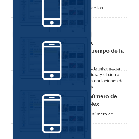
Vea lo sencillo que es cambiar el orden de las
categorías en la pantalla de ventas.
Cómo filtrar las ventas y otras
transacciones por la línea de tiempo de la
aplicación Nex
En la línea de tiempo, puede seguir toda la información
de su caja en tiempo real, como la apertura y el cierre
de caja, las ventas, las devoluciones, las anulaciones de
ventas, los presupuestos y la facturación.
Cómo buscar una venta por número de
transacción en la aplicación Nex
Vea lo fácil que es seguir una venta por número de
transacción desde la aplicación Nex.