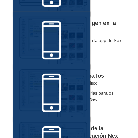
Cómo filtrar las ventas por origen en la
aplicación Nex
Aprende a filtrar tus ventas por origen en la app de Nex.
Cómo crear una categoría para los
productos por la aplicación Nex
Veja como é simples criar novas categorias para os
seus produtos através do aplicativo do Nex
Cómo ordenar las categorías de la
pantalla de ventas por la aplicación Nex