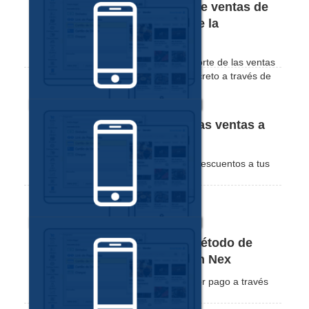
Cómo comprobar las cifras de ventas de
un cliente y la cantidad desde la
aplicación Nex
Vea lo práctico que es consultar el importe de las ventas
y los valores vendidos a un cliente concreto a través de
la aplicación de Nex.
Cómo hacer descuentos en las ventas a
través de la aplicación Nex
Comprueba lo práctico que es aplicar descuentos a tus
ventas a través de la aplicación Nex
Cómo filtrar las ventas por método de
pago a través de la aplicación Nex
Aprende a aplicar filtros a tus ventas por pago a través
de la app de Nex