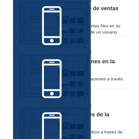
Cómo acceder a la aplicación de ventas
Nex desde un usuario
Vea cómo acceder a la aplicación de ventas Nex en su
celular, utilizando el login y contraseña de un usuario
con acceso restringido.
Cómo habilitar las notificaciones en la
aplicación de ventas Nex
Mira lo sencillo que es activar las notificaciones a través
de la aplicación de ventas de Nex.
Cómo crear un combo a través de la
aplicación de ventas Nex
Mira lo práctico que es registrar tus combos a través de
la aplicación Nex.