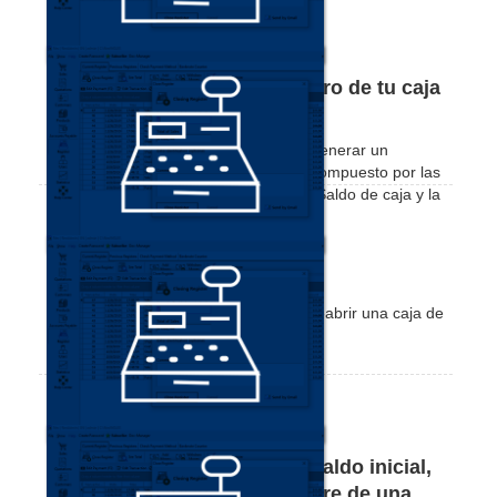
Generar un resumen financiero de tu caja
actual.
En este tutorial vas a aprender como generar un
resumen financiero de tu caja actual, compuesto por las
Ventas realizadas, Valores recibidos y Saldo de caja y la
definición de cada dato.
Reabrir una Caja anterior.
En este tutorial vas a aprender como reabrir una caja de
una fecha anterior.
Cómo corregir los datos de saldo inicial,
final, fecha de apertura y cierre de una