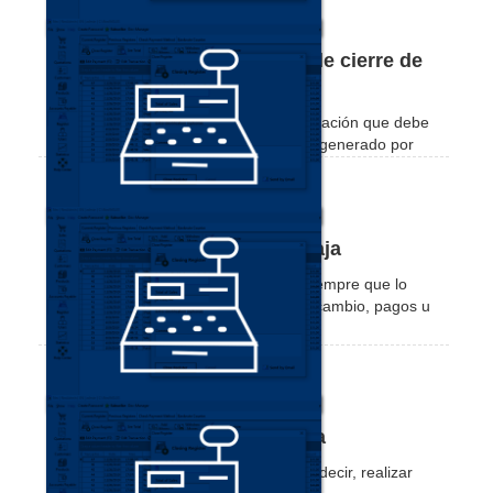
Cómo configurar el informe de cierre de
caja
Aprenda a activar y configurar la información que debe
constar en el informe de cierre de caja generado por
Nex.
Cómo agregar dinero en la caja
Vea cómo agregar dinero en su caja siempre que lo
necesite. Este valor puede servir para cambio, pagos u
otros fines.
Cómo retirar dinero de la caja
Aprenda a retirar dinero de su caja, es decir, realizar