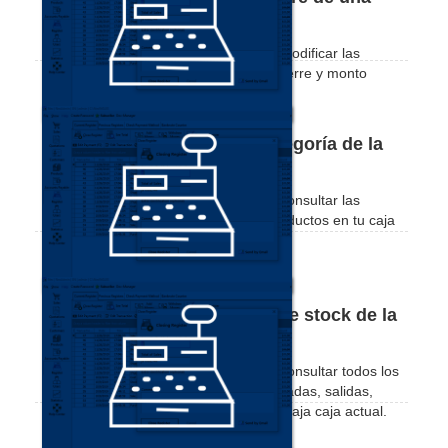
caja anterior.
En este tutorial vas a aprender como modificar las
informaciones de fecha de apertura, cierre y monto
inicial de una caja anterior.
Consultar las ventas por categoría de la
caja actual.
En este tutorial vas a aprender como consultar las
ventas realizadas por categoría de productos en tu caja
actual.
Consultar los movimientos de stock de la
caja actual.
En este tutorial vas a aprender como consultar todos los
movimientos de tus productos por entradas, salidas,
devoluciones, compras y ventas de tu caja caja actual.