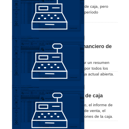
Obtenga un informe similar al de cierre de caja, pero
con todos los registros de caja para un período
específico, según lo desee.
Cómo generar un resumen financiero de
la caja ctual
En este tutorial aprenderá cómo generar un resumen
financiero de la caja actual, compuesto por todos los
montos financieros registrados en la caja actual abierta.
Cómo consultar los informes de caja
Vea cómo verificar el resumen financiero, el informe de
medios de pago, el informe de canales de venta, el
extracto de cuenta y todas las transacciones de la caja.