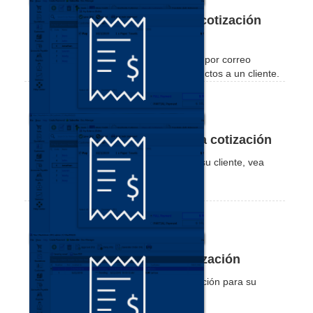
Cómo imprimir o enviar una cotización
por correo electrónico
Vea lo sencillo que es imprimir o enviar por correo
electrónico una cotización de sus productos a un cliente.
Cómo aprobar y rechazar una cotización
Después de crear una cotización para su cliente, vea
cómo aprobarla o rechazarla.
Cómo vender desde una cotización
Después de crear y aprobar una cotización para su
cliente, vea cómo venderla.